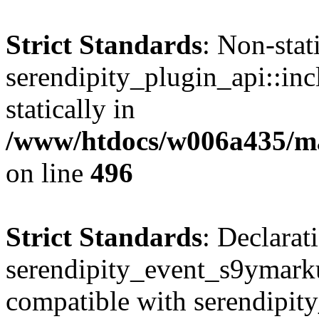
Strict Standards
: Non-sta
serendipity_plugin_api::inc
statically in
/www/htdocs/w006a435/mar
on line
496
Strict Standards
: Declarat
serendipity_event_s9ymark
compatible with serendipit