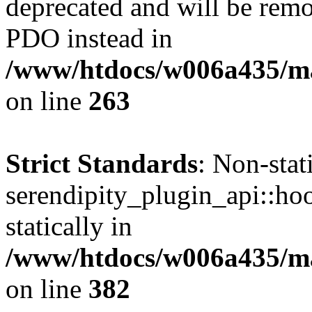
deprecated and will be remo
PDO instead in
/www/htdocs/w006a435/ma
on line
263
Strict Standards
: Non-sta
serendipity_plugin_api::hoo
statically in
/www/htdocs/w006a435/mar
on line
382