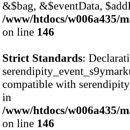
&$bag, &$eventData, $add
/www/htdocs/w006a435/ma
on line
146
Strict Standards
: Declarat
serendipity_event_s9ymarku
compatible with serendipit
in
/www/htdocs/w006a435/ma
on line
146