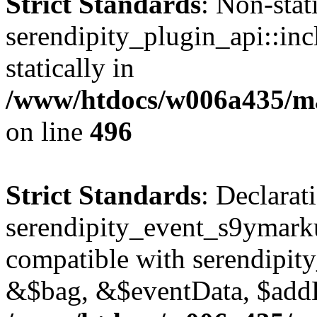
Strict Standards
: Non-sta
serendipity_plugin_api::inc
statically in
/www/htdocs/w006a435/mar
on line
496
Strict Standards
: Declarat
serendipity_event_s9ymark
compatible with serendipit
&$bag, &$eventData, $add