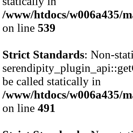
statically in
/www/htdocs/w006a435/mar
on line
539
Strict Standards
: Non-sta
serendipity_plugin_api::ge
be called statically in
/www/htdocs/w006a435/mar
on line
491