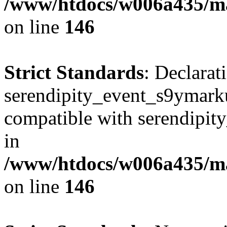
/www/htdocs/w006a435/ma
on line
146
Strict Standards
: Declarat
serendipity_event_s9ymarku
compatible with serendipit
in
/www/htdocs/w006a435/ma
on line
146